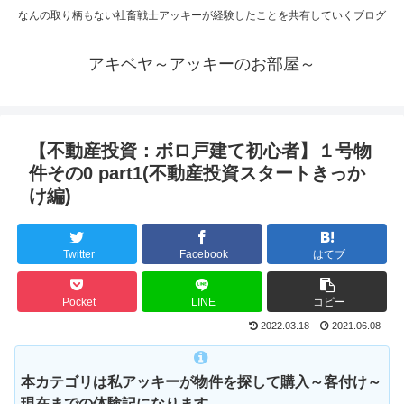
なんの取り柄もない社畜戦士アッキーが経験したことを共有していくブログ
アキベヤ～アッキーのお部屋～
【不動産投資：ボロ戸建て初心者】１号物
件その0 part1(不動産投資スタートきっか
け編)
Twitter
Facebook
はてブ
Pocket
LINE
コピー
2022.03.18
2021.06.08
本カテゴリは私アッキーが物件を探して購入～客付け～
現在までの体験記になります。