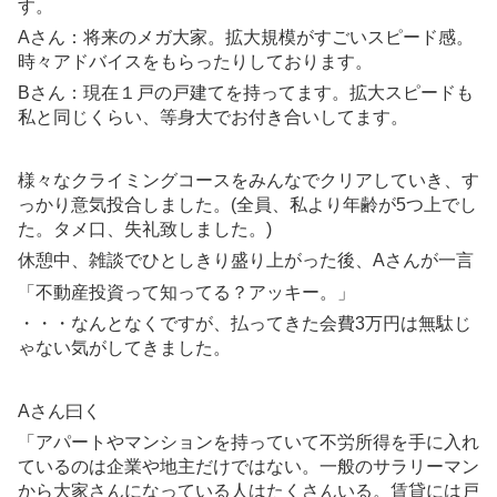
す。
Aさん：将来のメガ大家。拡大規模がすごいスピード感。
時々アドバイスをもらったりしております。
Bさん：現在１戸の戸建てを持ってます。拡大スピードも
私と同じくらい、等身大でお付き合いしてます。
様々なクライミングコースをみんなでクリアしていき、す
っかり意気投合しました。(全員、私より年齢が5つ上でし
た。タメ口、失礼致しました。)
休憩中、雑談でひとしきり盛り上がった後、Aさんが一言
「不動産投資って知ってる？アッキー。」
・・・なんとなくですが、払ってきた会費3万円は無駄じ
ゃない気がしてきました。
Aさん曰く
「アパートやマンションを持っていて不労所得を手に入れ
ているのは企業や地主だけではない。一般のサラリーマン
から大家さんになっている人はたくさんいる。賃貸には戸