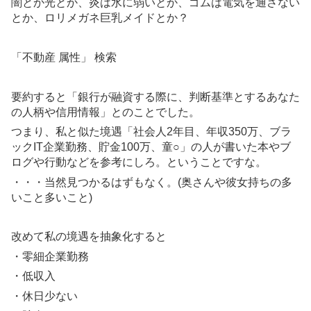
闇とか光とか、炎は水に弱いとか、ゴムは電気を通さない
とか、ロリメガネ巨乳メイドとか？
「不動産 属性」 検索
要約すると「銀行が融資する際に、判断基準とするあなた
の人柄や信用情報」とのことでした。
つまり、私と似た境遇「社会人2年目、年収350万、ブラ
ックIT企業勤務、貯金100万、童○」の人が書いた本やブ
ログや行動などを参考にしろ。ということですな。
・・・当然見つかるはずもなく。(奥さんや彼女持ちの多
いこと多いこと)
改めて私の境遇を抽象化すると
・零細企業勤務
・低収入
・休日少ない