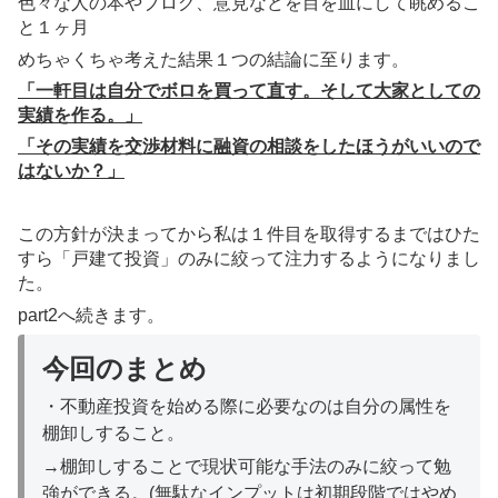
色々な人の本やブログ、意見などを目を皿にして眺めるこ
と１ヶ月
めちゃくちゃ考えた結果１つの結論に至ります。
「一軒目は自分でボロを買って直す。そして大家としての
実績を作る。
」
「
その実績を交渉材料に融資の相談をしたほうがいいので
はないか？」
この方針が決まってから私は１件目を取得するまではひた
すら「戸建て投資」のみに絞って注力するようになりまし
た。
part2へ続きます。
今回のまとめ
・不動産投資を始める際に必要なのは自分の属性を
棚卸しすること。
→棚卸しすることで現状可能な手法のみに絞って勉
強ができる。(無駄なインプットは初期段階ではやめ