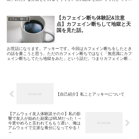
りがとうございます。おそらくこの記事を開いたという...
【カフェイン断ち体験記&注意
コラム・独り言
点】カフェイン断ちして地獄と天
国を見た話。
お世話になります。アッキーです。今回はカフェイン断ちをしたとき
の話を書こうと思う。ただのカフェイン断ちではなく「無意識にカフ
ェイン断ちしてたら地獄をみた」という話だ。つまりカフェイン断ち
による「カフェイン離脱症状」に対して全く覚悟がない状態...
【自己紹介】私ことアッキーについて
【アムウェイ友人体験談その０】私の影
響で友人が始めた副業はMLMだった！～
今更やめろと言われてももう遅い、俺は
アムウェイで立派な養分になってやる！
～