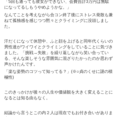
「5回も通っても彼女ができない、会費合計3万円は無駄
になってるしもうやめようかな。」
なんてことを考えながら合コン終了後にストレス発散も兼
ねて孤独感を感じつつ黙々とクライミングに没頭しまし
た。
汗だくになって休憩中、ふと顔を上げると同年代くらいの
男性達がワイワイとクライミングをしていることに気づき
ました。「挑戦→失敗」を繰り返しながら笑い合ってい
る、そんな楽しそうな雰囲気に混ざりたかったのか思わず
声かけたんです。
「楽な姿勢のコツって知ってる？」(※○貞のくせに謎の積
極性)
このきっかけが後々の人生や価値観を大きく変えることに
なるとは知る由もなく。
結論から言うとこの内２人は現在でもお付き合いがありま