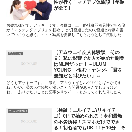
性が行く！マチアプ体験談【年齢
が全て】
お疲れ様です。アッキーです。今回は、三十路独身弱者男性である僕
が「マッチングアプリ」を初めて1か月経過したので経過と考察を書
いていこうと思う。・・・写真を撮影してもらおうとして依頼したマ
ッチングアプリコンサルにメンタルを木っ端みじんにされた...
【アムウェイ友人体験談：その
アムウェイ
９】私の影響で友人が始めた副業
はMLMだった！～ULUM
YOUNG -恨む・ヤング- 「君を
無知だと叫びたい」～
どうもアッキーです。 最近、アムウェイとハゲのことばっかです
ね。いや、私の人生経験が浅いことも問題があるんでしょうけど
ね。 ありがたいことに記事をリツイートとかしてくれたりしたんで
すけど。残念ながらアムウェイの記事でアフィリエイト稼げないん...
【検証！エルイチゴ/リキイチ
怪しい副業検証
ゴ】0円で始められる！令和最新
の不労所得！スマホだけででき
る！初心者でもOK！1日10分 そ