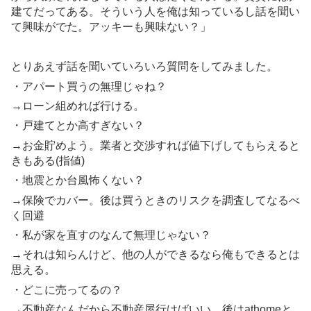
建てだってある。そういう人を俺は知っているし話を聞い
て興味がでた。アッキーも興味ない？」
とりあえず話を聞いていろいろ質問をしてみました。
・アパート買うの無理じゃね？
→ローン組めれば行ける。
・戸建てとか高すぎない？
→お金貯めよう。業者と交渉すれば値下げしてもらえると
きもある(指値)
・地震とか台風怖くない？
→保険でカバー。後は買うときのリスクを調査してなるべ
く回避
・私が家を直すのなんて無理じゃない？
→それは知らんけど、他の人ができるなら俺もできるとは
思える。
・どこに売ってるの？
→不動産なんだから不動産屋行けばいい。後はathomeと