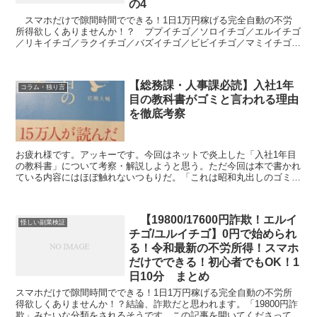
の4
スマホだけで隙間時間でできる！1日1万円稼げる完全自動の不労
所得欲しくありませんか！？ ププイチゴ／ソロイチゴ／エルイチゴ
／リキイチゴ／ラクイチゴ／バズイチゴ／ビビイチゴ／マミイチゴ／
ラクミカン／ヒライチゴ これらの名前のどれかにピンとき...
【総務課・人事課必読】入社1年
コラム・独り言
目の教科書がゴミと言われる理由
を徹底考察
お疲れ様です。アッキーです。今回はネットで炎上した「入社1年目
の教科書」について考察・解説しようと思う。ただ今回は本で書かれ
ている内容にはほぼ触れないつもりだ。「これは昭和丸出しのゴミ
だ」「そこまでゴミとは思いません」「一部参考になると思い...
【19800/17600円詐欺！エルイ
怪しい副業検証
チゴ/ユルイチゴ】0円で始められ
る！令和最新の不労所得！スマホ
だけでできる！初心者でもOK！1
日10分 まとめ
スマホだけで隙間時間でできる！1日1万円稼げる完全自動の不労所
得欲しくありませんか！？結論、詐欺だと思われます。「19800円詐
欺」みたいな分類をされるそうです。この記事を開いてくださってあ