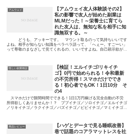
【アムウェイ友人体験談その2】
アムウェイ
私の影響で友人が始めた副業は
MLMだった！～栄養士に育てら
れた友人は、無知な私を相手に知
識無双する。～
どうも、アッキーです。 マウント取るのって気持ちいいです
よね。相手が知らない知識をペラペラ語って、「へぇー。すごーい」
って尊敬のまなざしで見てくれるの、いいですよね。自己顕示欲がめ
ちゃめちゃ刺激されますよね。それがまた、大多数の庶民が...
【検証！エルイチゴ/リキイチ
怪しい副業検証
ゴ】0円で始められる！令和最新
の不労所得！スマホだけででき
る！初心者でもOK！1日10分 そ
の4
スマホだけで隙間時間でできる！1日1万円稼げる完全自動の不労
所得欲しくありませんか！？ ププイチゴ／ソロイチゴ／エルイチゴ
／リキイチゴ／ラクイチゴ／バズイチゴ／ビビイチゴ／マミイチゴ／
ラクミカン／ヒライチゴ これらの名前のどれかにピンとき...
【ハゲとデータで見る睡眠改善】
商品レビュー
巷で話題のコアラマットレスを社