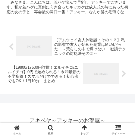
みなさま、こんにちは。若ハゲ悩んで早9年、アッキーでございま
す。私が若ハゲに真剣に向き合ったキッカケは成人式の時にあった初
恋の女の子と、再会後の開口一番「アッキー、なんか髪の毛薄くなっ
たね？」です。・・・泣かなかっただけえらいぞ、わたし。...
【アムウェイ友人体験談：その１２】私
の影響で友人が始めた副業はMLMだっ
た！～荒らしの中で輝けない 勧誘テク
ニックの対処法その２～
【19800/17600円詐欺！エルイチゴ/ユ
ルイチゴ】0円で始められる！令和最新の
不労所得！スマホだけでできる！初心者
でもOK！1日10分 まとめ
アキベヤ～アッキーのお部屋～
© 2021 アキベヤ～アッキーのお部屋～.
ホーム
検索
トップ
サイドバー