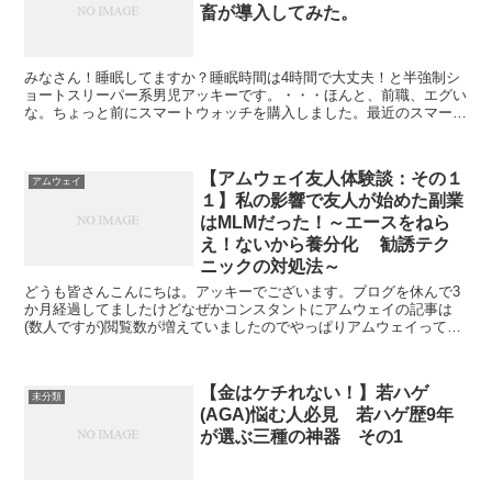
畜が導入してみた。
みなさん！睡眠してますか？睡眠時間は4時間で大丈夫！と半強制シ
ョートスリーパー系男児アッキーです。・・・ほんと、前職、エグい
な。ちょっと前にスマートウォッチを購入しました。最近のスマート
ウォッチすごいですよね。安いのに多機能だしおしゃれだし...
【アムウェイ友人体験談：その１
アムウェイ
１】私の影響で友人が始めた副業
はMLMだった！～エースをねら
え！ないから養分化 勧誘テク
ニックの対処法～
どうも皆さんこんにちは。アッキーでございます。ブログを休んで3
か月経過してましたけどなぜかコンスタントにアムウェイの記事は
(数人ですが)閲覧数が増えていましたのでやっぱりアムウェイってな
んだかんだ人気あるんですね(違う)そろそろ、ネタ切れに...
【金はケチれない！】若ハゲ
未分類
(AGA)悩む人必見 若ハゲ歴9年
が選ぶ三種の神器 その1