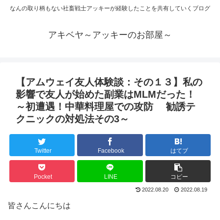
なんの取り柄もない社畜戦士アッキーが経験したことを共有していくブログ
アキベヤ～アッキーのお部屋～
【アムウェイ友人体験談：その１３】私の
影響で友人が始めた副業はMLMだった！
～初遭遇！中華料理屋での攻防 勧誘テ
クニックの対処法その3～
Twitter
Facebook
はてブ
Pocket
LINE
コピー
2022.08.20
2022.08.19
皆さんこんにちは