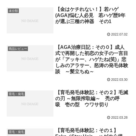
【金はケチれない！】若ハゲ
未分類
(AGA)悩む人必見 若ハゲ歴9年
が選ぶ三種の神器 その1
2022.07.02
【AGA治療日記：その０】成人
商品レビュー
式で再開した初恋の女子の一言目
が「アッキー、ハゲたね(笑)」悲
しみのアラサー、怒涛の発毛体験
談 ～髪立ちぬ～
2022.03.30
【育毛発毛体験記：その２】毛滅
育毛・発毛
の刃 ～無限搾取編～ 禿の呼
吸 壱の型 ウワサ切り
2022.03.28
【育毛発毛体験記：その１】
育毛・発毛