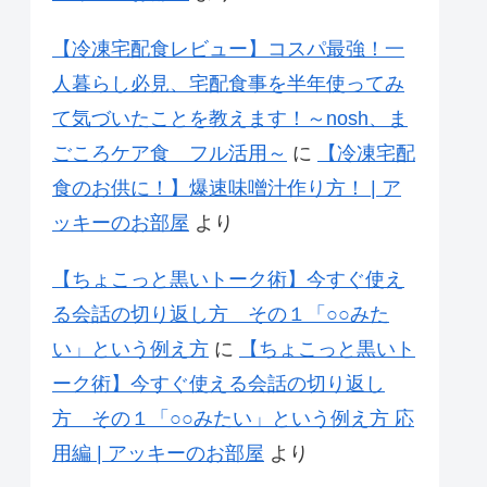
【冷凍宅配食レビュー】コスパ最強！一
人暮らし必見、宅配食事を半年使ってみ
て気づいたことを教えます！～nosh、ま
ごころケア食 フル活用～
に
【冷凍宅配
食のお供に！】爆速味噌汁作り方！ | ア
ッキーのお部屋
より
【ちょこっと黒いトーク術】今すぐ使え
る会話の切り返し方 その１「○○みた
い」という例え方
に
【ちょこっと黒いト
ーク術】今すぐ使える会話の切り返し
方 その１「○○みたい」という例え方 応
用編 | アッキーのお部屋
より