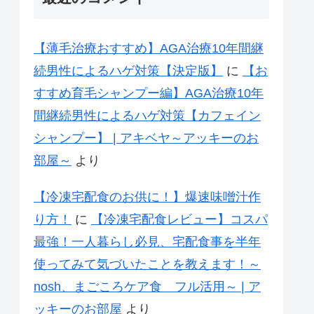
【薄毛治療おすすめ】AGA治療10年間継
続男性によるハゲ対策【決定版】
に
【お
すすめ育毛シャンプー編】AGA治療10年
間継続男性によるハゲ対策【カフェイン
シャンプー】 | アキベヤ～アッキーのお
部屋～
より
【冷凍宅配食のお供に！】爆速味噌汁作
り方！
に
【冷凍宅配食レビュー】コスパ
最強！一人暮らし必見、宅配食事を半年
使ってみて気づいたことを教えます！～
nosh、まごころケア食 フル活用～ | ア
ッキーのお部屋
より