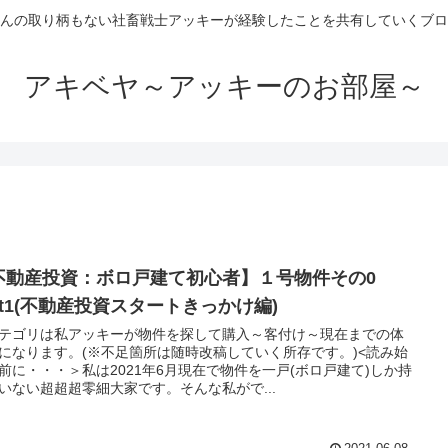
んの取り柄もない社畜戦士アッキーが経験したことを共有していくブロ
アキベヤ～アッキーのお部屋～
不動産投資：ボロ戸建て初心者】１号物件その0
rt1(不動産投資スタートきっかけ編)
テゴリは私アッキーが物件を探して購入～客付け～現在までの体
になります。(※不足箇所は随時改稿していく所存です。)<読み始
前に・・・＞私は2021年6月現在で物件を一戸(ボロ戸建て)しか持
いない超超超零細大家です。そんな私がで...