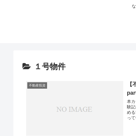
な
１号物件
【
不動産投資
pa
本カ
験記
める
って